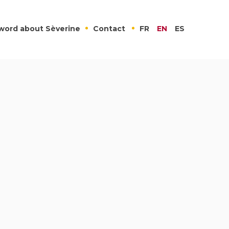
word about Sèverine
Contact
FR
EN
ES