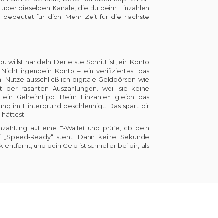
t über dieselben Kanäle, die du beim Einzahlen
as bedeutet für dich: Mehr Zeit für die nächste
u willst handeln. Der erste Schritt ist, ein Konto
cht irgendein Konto – ein verifiziertes, das
: Nutze ausschließlich digitale Geldbörsen wie
at der rasanten Auszahlungen, weil sie keine
r ein Geheimtipp: Beim Einzahlen gleich das
erung im Hintergrund beschleunigt. Das spart dir
hättest.
inzahlung auf eine E‑Wallet und prüfe, ob dein
auf „Speed‑Ready“ steht. Dann keine Sekunde
ntfernt, und dein Geld ist schneller bei dir, als