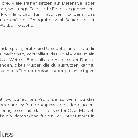
 Tore. Viele Trainer setzen auf Defensive, aber
e, weil junge Talente ihr Feuer zeigen wollen.
Tor-Handicap für Favoriten. Drittens das
nterschätztes Goldgrube, weil Schiedsrichter
 Weltbühne steht.
Länderspiele, prüfe die Passquote, und schau dir
besitz hält, kontrolliert das Spiel – das ist ein
er‑Wetten. Ebenfalls die Historie der Duelle:
den, gibt’s Muster, die du ausnutzen kannst.
ann das Tempo drosseln, aber gleichzeitig zu
ist, wo du echten Profit ziehst, wenn du das
e bedeuten sofortige Anpassungen der Quoten.
ring sofort auf das nächste Tor‑Over‑Market.
t ein klares Signal für ein Tor‑Unter‑Market in
luss