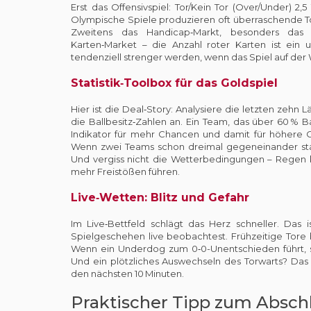
Erst das Offensivspiel: Tor/Kein Tor (Over/Under) 2,5
Olympische Spiele produzieren oft überraschende Tor
Zweitens das Handicap‑Markt, besonders das 1‑
Karten‑Market – die Anzahl roter Karten ist ein u
tendenziell strenger werden, wenn das Spiel auf der
Statistik‑Toolbox für das Goldspiel
Hier ist die Deal‑Story: Analysiere die letzten zehn 
die Ballbesitz‑Zahlen an. Ein Team, das über 60 % Ball
Indikator für mehr Chancen und damit für höhere Ov
Wenn zwei Teams schon dreimal gegeneinander stan
Und vergiss nicht die Wetterbedingungen – Regen k
mehr Freistößen führen.
Live‑Wetten: Blitz und Gefahr
Im Live‑Bettfeld schlägt das Herz schneller. Das 
Spielgeschehen live beobachtest. Frühzeitige Tor
Wenn ein Underdog zum 0‑0-Unentschieden führt, sp
Und ein plötzliches Auswechseln des Torwarts? Das is
den nächsten 10 Minuten.
Praktischer Tipp zum Absch