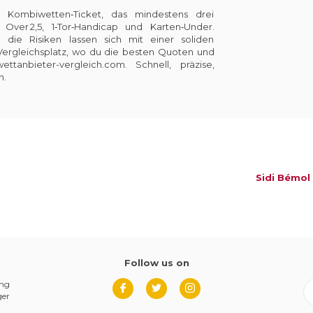
 Kombiwetten‑Ticket, das mindestens drei
Over 2,5, 1‑Tor‑Handicap und Karten‑Under.
die Risiken lassen sich mit einer soliden
 Vergleichsplatz, wo du die besten Quoten und
ettanbieter-vergleich.com
. Schnell, präzise,
n.
Sidi Bémol
Follow us on
ing
ger