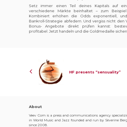
Setz immer einen Teil deines Kapitals auf ein
verschiedene Märkte beinhaltet – zum Beispiel 
Kombiniert erhöhen die Odds exponentiell, und 
Bankroll‑Strategie abfedern. Und vergiss nicht den
Bonus‑ Angebote direkt prüfen kannst:
bestew
profitabel. Jetzt handeln und die Goldmedaille sicher
HF presents “sensuality”
About
Veev Com is a press and communications agency specializ
in World Music and Jazz founded and run by Sèverine Ber
since 2008.