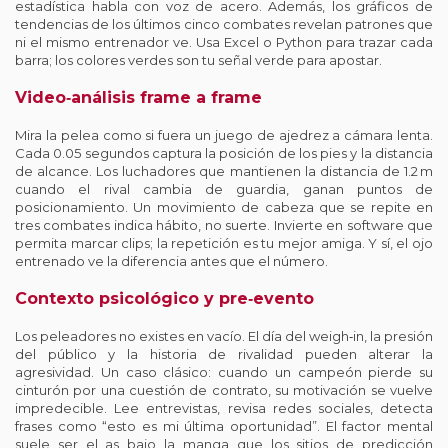
estadística habla con voz de acero. Además, los gráficos de
tendencias de los últimos cinco combates revelan patrones que
ni el mismo entrenador ve. Usa Excel o Python para trazar cada
barra; los colores verdes son tu señal verde para apostar.
Video‑análisis frame a frame
Mira la pelea como si fuera un juego de ajedrez a cámara lenta.
Cada 0.05 segundos captura la posición de los pies y la distancia
de alcance. Los luchadores que mantienen la distancia de 1.2 m
cuando el rival cambia de guardia, ganan puntos de
posicionamiento. Un movimiento de cabeza que se repite en
tres combates indica hábito, no suerte. Invierte en software que
permita marcar clips; la repetición es tu mejor amiga. Y sí, el ojo
entrenado ve la diferencia antes que el número.
Contexto psicológico y pre‑evento
Los peleadores no existes en vacío. El día del weigh‑in, la presión
del público y la historia de rivalidad pueden alterar la
agresividad. Un caso clásico: cuando un campeón pierde su
cinturón por una cuestión de contrato, su motivación se vuelve
impredecible. Lee entrevistas, revisa redes sociales, detecta
frases como “esto es mi última oportunidad”. El factor mental
suele ser el as bajo la manga que los sitios de predicción