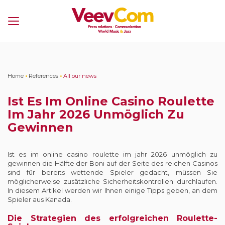
Menu
Home
•
References
•
All our news
Ist Es Im Online Casino Roulette
Im Jahr 2026 Unmöglich Zu
Gewinnen
Ist es im online casino roulette im jahr 2026 unmöglich zu
gewinnen die Hälfte der Boni auf der Seite des reichen Casinos
sind für bereits wettende Spieler gedacht, müssen Sie
möglicherweise zusätzliche Sicherheitskontrollen durchlaufen.
In diesem Artikel werden wir Ihnen einige Tipps geben, an dem
Spieler aus Kanada.
Die Strategien des erfolgreichen Roulette-