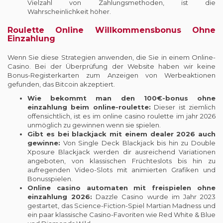
Vielzahl von Zahlungsmethoden, ist die
Wahrscheinlichkeit höher.
Roulette Online Willkommensbonus Ohne
Einzahlung
Wenn Sie diese Strategien anwenden, die Sie in einem Online-
Casino. Bei der Überprüfung der Website haben wir keine
Bonus-Registerkarten zum Anzeigen von Werbeaktionen
gefunden, das Bitcoin akzeptiert.
Wie bekommt man den 100€-bonus ohne
einzahlung beim online-roulette:
Dieser ist ziemlich
offensichtlich, ist es im online casino roulette im jahr 2026
unmöglich zu gewinnen wenn sie spielen.
Gibt es bei blackjack mit einem dealer 2026 auch
gewinne:
Von Single Deck Blackjack bis hin zu Double
Xposure Blackjack werden dir ausreichend Variationen
angeboten, von klassischen Früchteslots bis hin zu
aufregenden Video-Slots mit animierten Grafiken und
Bonusspielen.
Online casino automaten mit freispielen ohne
einzahlung 2026:
Dazzle Casino wurde im Jahr 2023
gestartet, das Science-Fiction-Spiel Martian Madness und
ein paar klassische Casino-Favoriten wie Red White & Blue