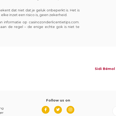
tekent dat niet dat je geluk onbeperkt is. Het is
at elke inzet een risico is, geen zekerheid.
an informatie op
casinozonderlicentietips.com
.
 aan de regel – de enige echte gok is niet te
Sidi Bémol
Follow us on
ing
ger