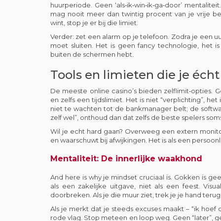
huurperiode. Geen ‘als‑ik‑win‑ik‑ga‑door’ mentaliteit
mag nooit meer dan twintig procent van je vrije bes
wint, stop je er bij die limiet.
Verder: zet een alarm op je telefoon. Zodra je een uu
moet sluiten. Het is geen fancy technologie, het
buiten de schermen hebt.
Tools en limieten die je éch
De meeste online casino’s bieden zelflimit‑opties. Ge
en zelfs een tijdslimiet. Het is niet “verplichting”, 
niet te wachten tot de bankmanager belt; de softwar
zelf wel”, onthoud dan dat zelfs de beste spelers som
Wil je echt hard gaan? Overweeg een extern monito
en waarschuwt bij afwijkingen. Het is als een persoon
Mentaliteit: De innerlijke waakhond
And here is why je mindset cruciaal is. Gokken is gee
als een zakelijke uitgave, niet als een feest. Visu
doorbreken. Als je die muur ziet, trek je je hand teru
Als je merkt dat je steeds excuses maakt – “ik hoef di
rode vlag. Stop meteen en loop weg. Geen “later”, g