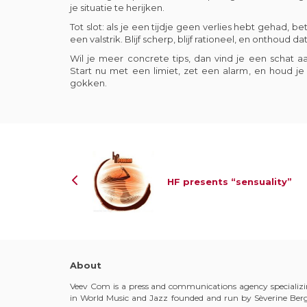
je situatie te herijken.
Tot slot: als je een tijdje geen verlies hebt gehad, be
een valstrik. Blijf scherp, blijf rationeel, en onthoud d
Wil je meer concrete tips, dan vind je een schat a
Start nu met een limiet, zet een alarm, en houd je
gokken.
HF presents “sensuality”
About
Veev Com is a press and communications agency specializ
in World Music and Jazz founded and run by Sèverine Ber