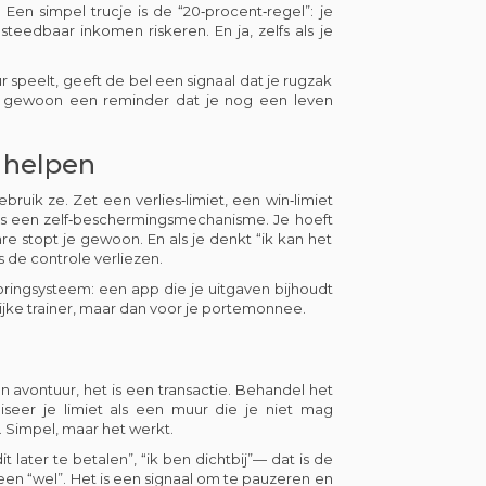
. Een simpel trucje is de “20‑procent‑regel”: je
teedbaar inkomen riskeren. En ja, zelfs als je
r speelt, geeft de bel een signaal dat je rugzak
 is gewoon een reminder dat je nog een leven
t helpen
bruik ze. Zet een verlies‑limiet, een win‑limiet
het is een zelf‑beschermingsmechanisme. Je hoeft
e stopt je gewoon. En als je denkt “ik kan het
s de controle verliezen.
ringsysteem: een app die je uitgaven bijhoudt
lijke trainer, maar dan voor je portemonnee.
n avontuur, het is een transactie. Behandel het
aliseer je limiet als een muur die je niet mag
g. Simpel, maar het werkt.
t later te betalen”, “ik ben dichtbij”— dat is de
een “wel”. Het is een signaal om te pauzeren en