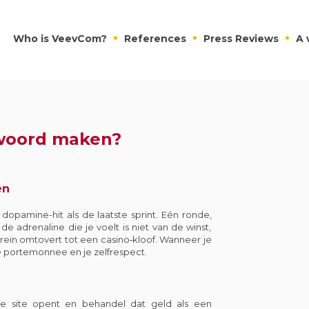
Who is VeevCom?
References
Press Reviews
A 
twoord maken?
en
dopamine-hit als de laatste sprint. Eén ronde,
de adrenaline die je voelt is niet van de winst,
 brein omtovert tot een casino‑kloof. Wanneer je
je portemonnee en je zelfrespect.
 de site opent en behandel dat geld als een