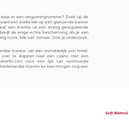
te: staat er een vergunningnummer? Zoek op de
d, want een snelle klik op een glanzende banner
al: een licentie uit een streng gereguleerde
t, biedt de enige echte bescherming. Als je een
ing toont, klik niet zomaar. Doe je onderzoek,
ndse licentie, zet dan onmiddellijk een limiet,
m over te stappen naar een casino met een
uksinfo.com
voor een lijst van vertrouwde
r Nederlandse licentie en kies morgen nog een
Sidi Bémol