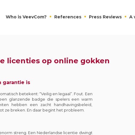
Who is VeevCom?
References
Press Reviews
A 
e licenties op online gokken
garantie is
matisch betekent: “Veilig en legaal”. Fout. Een
c, een glanzende badge die spelers een warm
teiten hebben een zacht handhavingsbeleid,
ot ze breken. En daar begint het probleem.
 enorm streng. Een Nederlandse licentie dwingt