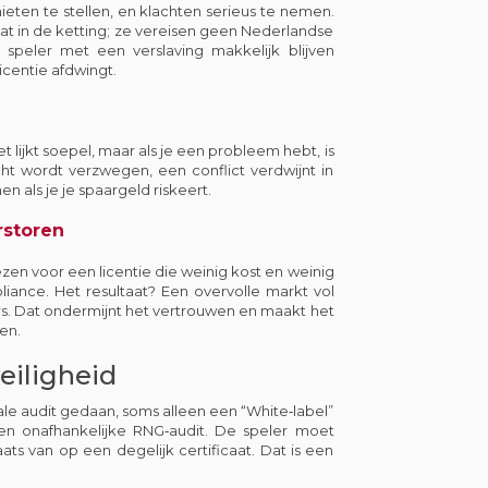
eten te stellen, en klachten serieus te nemen.
at in de ketting; ze vereisen geen Nederlandse
peler met een verslaving makkelijk blijven
icentie afdwingt.
t lijkt soepel, maar als je een probleem hebt, is
ht wordt verzwegen, een conflict verdwijnt in
n als je je spaargeld riskeert.
rstoren
zen voor een licentie die weinig kost en weinig
pliance. Het resultaat? Een overvolle markt vol
s. Dat ondermijnt het vertrouwen en maakt het
en.
eiligheid
le audit gedaan, soms alleen een “White‑label”
een onafhankelijke RNG‑audit. De speler moet
ats van op een degelijk certificaat. Dat is een