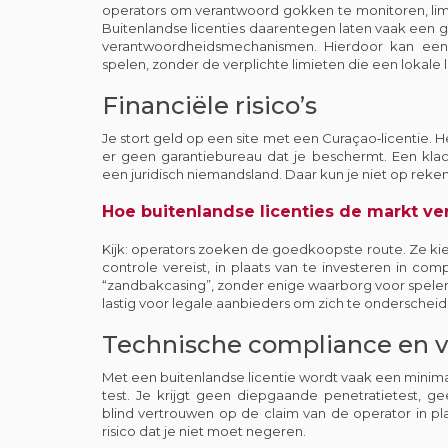
operators om verantwoord gokken te monitoren, limi
Buitenlandse licenties daarentegen laten vaak een g
verantwoordheidsmechanismen. Hierdoor kan een s
spelen, zonder de verplichte limieten die een lokale l
Financiële risico’s
Je stort geld op een site met een Curaçao‑licentie. He
er geen garantiebureau dat je beschermt. Een klac
een juridisch niemandsland. Daar kun je niet op rekene
Hoe buitenlandse licenties de markt ve
Kijk: operators zoeken de goedkoopste route. Ze kie
controle vereist, in plaats van te investeren in com
“zandbakcasing”, zonder enige waarborg voor speler
lastig voor legale aanbieders om zich te onderscheid
Technische compliance en v
Met een buitenlandse licentie wordt vaak een minima
test. Je krijgt geen diepgaande penetratietest, g
blind vertrouwen op de claim van de operator in pla
risico dat je niet moet negeren.