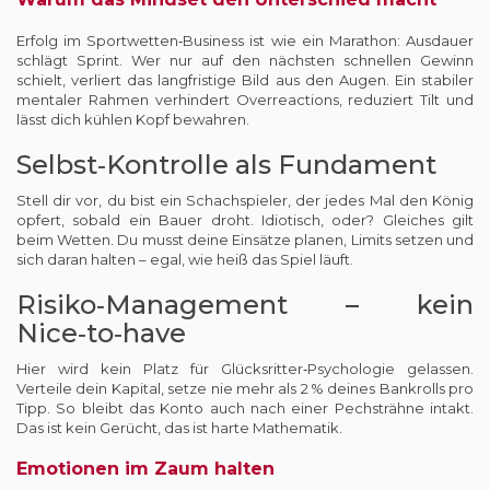
Erfolg im Sportwetten‑Business ist wie ein Marathon: Ausdauer
schlägt Sprint. Wer nur auf den nächsten schnellen Gewinn
schielt, verliert das langfristige Bild aus den Augen. Ein stabiler
mentaler Rahmen verhindert Overreactions, reduziert Tilt und
lässt dich kühlen Kopf bewahren.
Selbst‑Kontrolle als Fundament
Stell dir vor, du bist ein Schachspieler, der jedes Mal den König
opfert, sobald ein Bauer droht. Idiotisch, oder? Gleiches gilt
beim Wetten. Du musst deine Einsätze planen, Limits setzen und
sich daran halten – egal, wie heiß das Spiel läuft.
Risiko‑Management – kein
Nice‑to‑have
Hier wird kein Platz für Glücksritter‑Psychologie gelassen.
Verteile dein Kapital, setze nie mehr als 2 % deines Bankrolls pro
Tipp. So bleibt das Konto auch nach einer Pechsträhne intakt.
Das ist kein Gerücht, das ist harte Mathematik.
Emotionen im Zaum halten