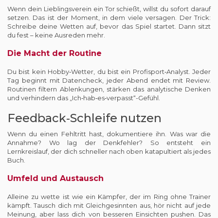
Wenn dein Lieblingsverein ein Tor schießt, willst du sofort darauf
setzen. Das ist der Moment, in dem viele versagen. Der Trick:
Schreibe deine Wetten auf, bevor das Spiel startet. Dann sitzt
du fest – keine Ausreden mehr.
Die Macht der Routine
Du bist kein Hobby‑Wetter, du bist ein Profisport‑Analyst. Jeder
Tag beginnt mit Datencheck, jeder Abend endet mit Review.
Routinen filtern Ablenkungen, stärken das analytische Denken
und verhindern das „Ich‑hab‑es‑verpasst“-Gefühl.
Feedback‑Schleife nutzen
Wenn du einen Fehltritt hast, dokumentiere ihn. Was war die
Annahme? Wo lag der Denkfehler? So entsteht ein
Lernkreislauf, der dich schneller nach oben katapultiert als jedes
Buch.
Umfeld und Austausch
Alleine zu wette ist wie ein Kämpfer, der im Ring ohne Trainer
kämpft. Tausch dich mit Gleichgesinnten aus, hör nicht auf jede
Meinung, aber lass dich von besseren Einsichten pushen. Das