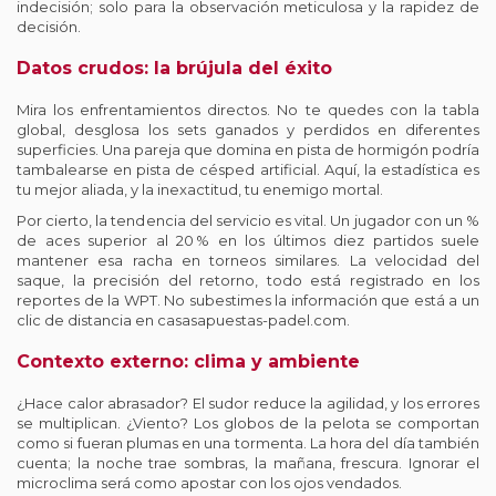
indecisión; solo para la observación meticulosa y la rapidez de
decisión.
Datos crudos: la brújula del éxito
Mira los enfrentamientos directos. No te quedes con la tabla
global, desglosa los sets ganados y perdidos en diferentes
superficies. Una pareja que domina en pista de hormigón podría
tambalearse en pista de césped artificial. Aquí, la estadística es
tu mejor aliada, y la inexactitud, tu enemigo mortal.
Por cierto, la tendencia del servicio es vital. Un jugador con un %
de aces superior al 20 % en los últimos diez partidos suele
mantener esa racha en torneos similares. La velocidad del
saque, la precisión del retorno, todo está registrado en los
reportes de la WPT. No subestimes la información que está a un
clic de distancia en
casasapuestas-padel.com
.
Contexto externo: clima y ambiente
¿Hace calor abrasador? El sudor reduce la agilidad, y los errores
se multiplican. ¿Viento? Los globos de la pelota se comportan
como si fueran plumas en una tormenta. La hora del día también
cuenta; la noche trae sombras, la mañana, frescura. Ignorar el
microclima será como apostar con los ojos vendados.