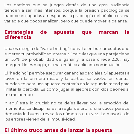
Los partidos que se juegan detrás de una gran audiencia
tienden a ser más intensos, porque la presión psicológica se
traduce en jugadas arriesgadas. La psicología del público es una
variable que pocos analizan, pero que puede mover la balanza.
Estrategias de apuesta que marcan la
diferencia
Una estrategia de “value betting” consiste en buscar cuotas que
superen tu probabilidad interna. Si calculas que una pareja tiene
un 55 % de probabilidad de ganar y la casa ofrece 2.20, hay
margen. No es magia, es matemática aplicada con intuición.
El “hedging” permite asegurar ganancias parciales. Si apuestas a
favor en la primera mitad y la partida se vuelve en contra,
puedes colocar una apuesta contraria en la segunda mitad para
limitar la pérdida. Es como jugar al ajedrez con dos peones al
mismo tiempo.
Y aquí está lo crucial: no te dejes llevar por la emoción del
momento. La disciplina es la regla de oro; si una cuota parece
demasiado buena, revisa los números otra vez. La mayoría de
los errores vienen de la impulsividad.
El último truco antes de lanzar la apuesta