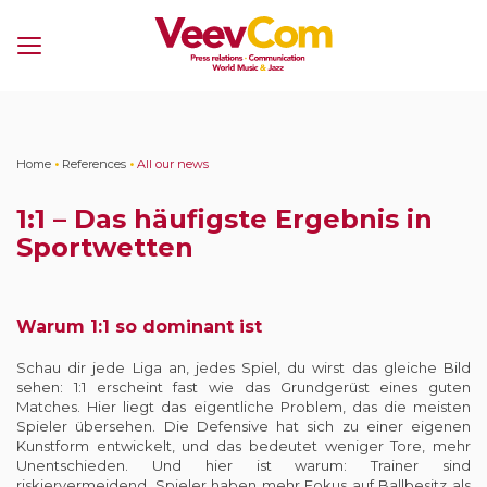
Menu
Home
•
References
•
All our news
1:1 – Das häufigste Ergebnis in
Sportwetten
Warum 1:1 so dominant ist
Schau dir jede Liga an, jedes Spiel, du wirst das gleiche Bild
sehen: 1:1 erscheint fast wie das Grundgerüst eines guten
Matches. Hier liegt das eigentliche Problem, das die meisten
Spieler übersehen. Die Defensive hat sich zu einer eigenen
Kunstform entwickelt, und das bedeutet weniger Tore, mehr
Unentschieden. Und hier ist warum: Trainer sind
riskiervermeidend, Spieler haben mehr Fokus auf Ballbesitz als