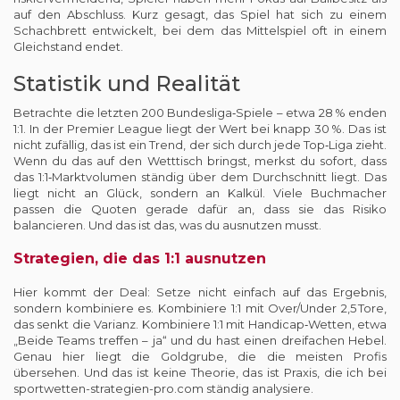
auf den Abschluss. Kurz gesagt, das Spiel hat sich zu einem
Schachbrett entwickelt, bei dem das Mittelspiel oft in einem
Gleichstand endet.
Statistik und Realität
Betrachte die letzten 200 Bundesliga‑Spiele – etwa 28 % enden
1:1. In der Premier League liegt der Wert bei knapp 30 %. Das ist
nicht zufällig, das ist ein Trend, der sich durch jede Top‑Liga zieht.
Wenn du das auf den Wetttisch bringst, merkst du sofort, dass
das 1:1‑Marktvolumen ständig über dem Durchschnitt liegt. Das
liegt nicht an Glück, sondern an Kalkül. Viele Buchmacher
passen die Quoten gerade dafür an, dass sie das Risiko
balancieren. Und das ist das, was du ausnutzen musst.
Strategien, die das 1:1 ausnutzen
Hier kommt der Deal: Setze nicht einfach auf das Ergebnis,
sondern kombiniere es. Kombiniere 1:1 mit Over/Under 2,5 Tore,
das senkt die Varianz. Kombiniere 1:1 mit Handicap‑Wetten, etwa
„Beide Teams treffen – ja“ und du hast einen dreifachen Hebel.
Genau hier liegt die Goldgrube, die die meisten Profis
übersehen. Und das ist keine Theorie, das ist Praxis, die ich bei
sportwetten-strategien-pro.com
ständig analysiere.