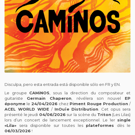
Disculpa, pero esta entrada está disponible sólo en
FR
y
EN
.
Le groupe
CAMiNOS
, sous la direction du compositeur et
guitariste
Germain Chaperon
, révélera son nouvel
EP
éponyme
le
24/04/2026
chez
Piment Rouge Production
/
ACEL WORLD WIDE
/
InOuïe Distribution
. Cet opus sera
présenté le jeudi
04/06/2026
sur la scène du
Triton
(Les Lilas)
lors d’un concert de lancement exceptionnel. Le 1er
single
«Lila»
sera disponible sur toutes les
plateformes
dès le
06/03/2026
!