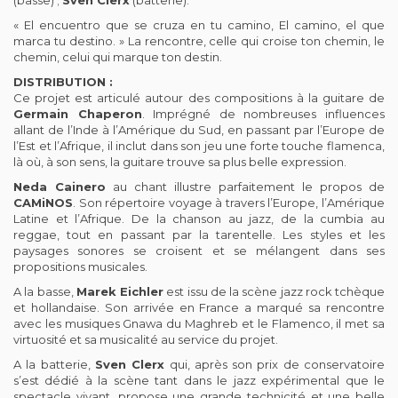
(basse) ;
Sven Clerx
(batterie).
« El encuentro que se cruza en tu camino, El camino, el que
marca tu destino. » La rencontre, celle qui croise ton chemin, le
chemin, celui qui marque ton destin.
DISTRIBUTION :
Ce projet est articulé autour des compositions à la guitare de
Germain Chaperon
. Imprégné de nombreuses influences
allant de l’Inde à l’Amérique du Sud, en passant par l’Europe de
l’Est et l’Afrique, il inclut dans son jeu une forte touche flamenca,
là où, à son sens, la guitare trouve sa plus belle expression.
Neda Cainero
au chant illustre parfaitement le propos de
CAMiNOS
. Son répertoire voyage à travers l’Europe, l’Amérique
Latine et l’Afrique. De la chanson au jazz, de la cumbia au
reggae, tout en passant par la tarentelle. Les styles et les
paysages sonores se croisent et se mélangent dans ses
propositions musicales.
A la basse,
Marek Eichler
est issu de la scène jazz rock tchèque
et hollandaise. Son arrivée en France a marqué sa rencontre
avec les musiques Gnawa du Maghreb et le Flamenco, il met sa
virtuosité et sa musicalité au service du projet.
A la batterie,
Sven Clerx
qui, après son prix de conservatoire
s’est dédié à la scène tant dans le jazz expérimental que le
spectacle vivant, propose une grande technicité et une belle