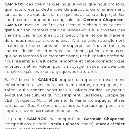
CAMiNOS
, ces chemins que nous suivons, que nous croisons,
que nous créons… Cette idée de parcours, de cheminement,
tant dans la vie que dans la musique, est au centre du projet. Sur
une base de compositions originales de
Germain Chaperon,
CAMiNOS
met en lumière les univers que chaque musiciens a
glané sur son parcours pour ce rendez-vous à la croisées des
chemins, des rencontres qu’on peut y faire, et de la manière
dont nous nous construisons avec. Ainsi se crée naturellement
un pont entre les cultures, où l’on s’aperçoit qu’à travers tous ces
chemins de vie, ces étapes, ces accidents, qui font de nous ce
que nous sommes à un moment donné, une humanité profonde
nous rassemble. C’est cette rencontre et cette connexion que
le projet met en valeur, pour un voyage musical au delà des
frontières, qu’elles soient physiques ou culturelles.
Basé à Marseille,
CAMiNOS
propose un répertoire résolument
méditerranéen, avec des chants en occitan, en espagnol, en
italien, qui viennent ponctuer un univers musical voyageur,
évoquant des cultures qui nous inspirent : Les Indes, l’Europe de
L’Est, l’Afrique du Nord, et bien sûr le Flamenco espagnol et ses
résonances Sud Américaines, dans une écriture qui peut faire
appel au jazz et aux musiques actuelles.
Le groupe
CAMiNOS
est composé de
Germain Chaperon
(compositions, guitare) ;
Neda Cainero
(chant) ;
Marek Eichler